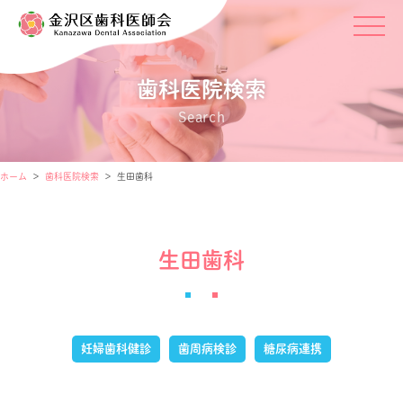
歯科医院検索
Search
ホーム
歯科医院検索
生田歯科
生田歯科
妊婦歯科健診
歯周病検診
糖尿病連携